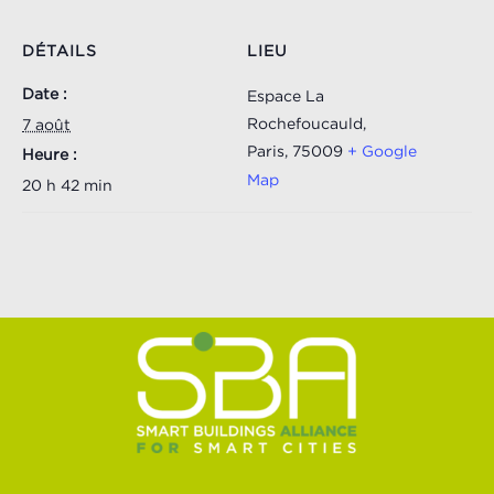
DÉTAILS
LIEU
Date :
Espace La
Rochefoucauld,
7 août
Paris
,
75009
+ Google
Heure :
Map
20 h 42 min