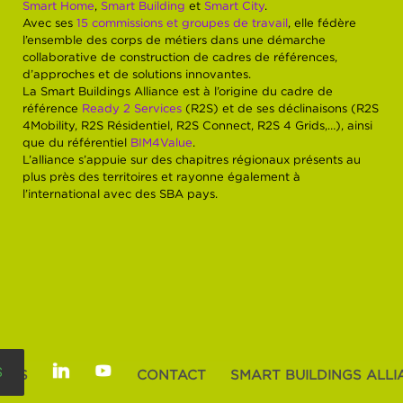
Smart Home
,
Smart Building
et
Smart City
.
Avec ses
15 commissions et groupes de travail
, elle fédère
l’ensemble des corps de métiers dans une démarche
collaborative de construction de cadres de références,
d’approches et de solutions innovantes.
La Smart Buildings Alliance est à l’origine du cadre de
référence
Ready 2 Services
(R2S) et de ses déclinaisons (R2S
4Mobility, R2S Résidentiel, R2S Connect, R2S 4 Grids,…), ainsi
que du référentiel
BIM4Value
.
L’alliance s’appuie sur des chapitres régionaux présents au
plus près des territoires et rayonne également à
l’international avec des SBA pays.
S
ALES
CONTACT
SMART BUILDINGS ALLIA