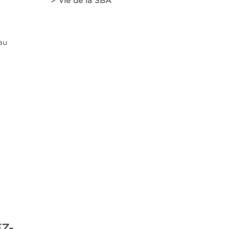
> Vie de la SBA
au
Z-