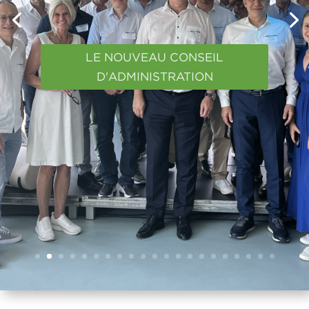
RÉFÉRENTS, DU
SMART BUILDING,
DU SMART HOME
ET DU SMART CITY
REJOIGNEZ-NOUS !