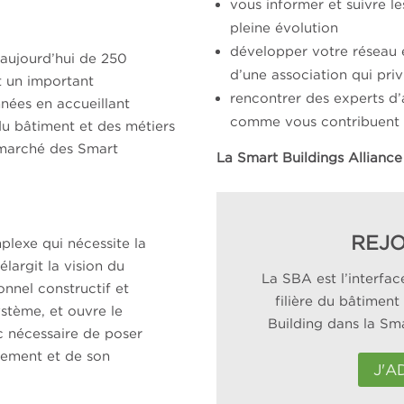
vous informer et suivre l
pleine évolution
développer votre réseau 
 aujourd’hui de 250
d’une association qui priv
 un important
rencontrer des experts d’a
nées en accueillant
comme vous contribuent à
du bâtiment et des métiers
 marché des Smart
La Smart Buildings Alliance 
REJO
lexe qui nécessite la
largit la vision du
La SBA est l’interfac
onnel constructif et
filière du bâtiment
ystème, et ouvre le
Building dans la Sma
nc nécessaire de poser
pement et de son
J'A