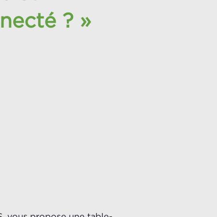
necté ? »
 vous propose une table-