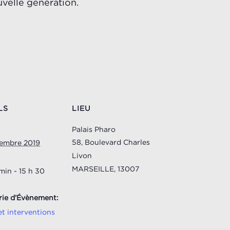
uvelle génération.
LS
LIEU
Palais Pharo
58, Boulevard Charles
tembre 2019
Livon
MARSEILLE
,
13007
min - 15 h 30
rie d’Évènement:
et interventions