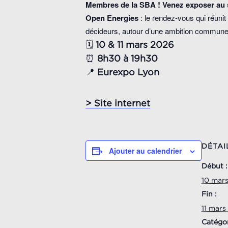
Membres de la SBA ! Venez exposer au s
Open Energies
: le rendez-vous qui réunit
décideurs, autour d’une ambition commune
🗓️
10 & 11 mars
2026
⏰
8h30 à 19h30
📍
Eurexpo Lyon
> Site internet
DÉTAI
Ajouter au calendrier
Début :
10 mar
Fin :
11 mars
Catégo