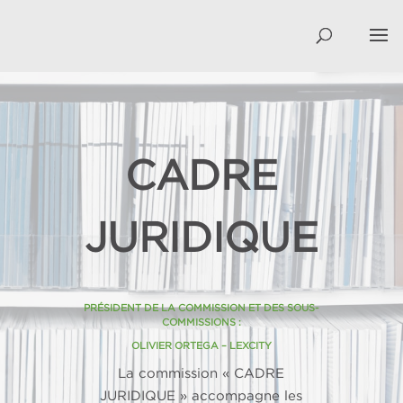
CADRE
JURIDIQUE
PRÉSIDENT DE LA COMMISSION ET DES SOUS-
COMMISSIONS :
OLIVIER ORTEGA – LEXCITY
La commission « CADRE
JURIDIQUE » accompagne les