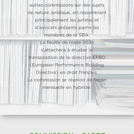
autres commissions sur des sujets
de nature juridique, en rassemblant
principalement les juristes et
d’avocats présents parmi les
membres de la SBA.
La feuille de route 2025
s’attachera à étudier la
transposition de la directive EPBD
(European Performance Building
Directive) en droit français.
La commission se réunion de façon
mensuelle en hybride.