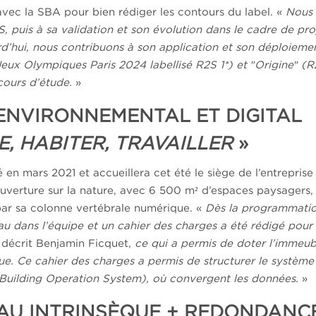
 avec la SBA pour bien rédiger les contours du label. «
Nous
S, puis à sa validation et son évolution dans le cadre de pro
d’hui, nous contribuons à son application et son déploieme
Jeux Olympiques Paris 2024 labellisé R2S 1*) et ″Origine″ (
 cours d’étude.
»
NVIRONNEMENTAL ET DIGITAL
E, HABITER, TRAVAILLER
»
 en mars 2021 et accueillera cet été le siège de l’entreprise
 ouverture sur la nature, avec 6 500 m² d’espaces paysagers,
t par sa colonne vertébrale numérique. «
Dès la programmati
au dans l’équipe et un cahier des charges a été rédigé pour
, décrit Benjamin Ficquet,
ce qui a permis de doter l’immeub
ue. Ce cahier des charges a permis de structurer le système
Building Operation System), où convergent les données.
»
EAU INTRINSÈQUE + REDONDANC