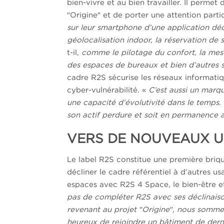
bien-vivre et au bien travailler. Il perm
″Origine″ et de porter une attention partic
sur leur smartphone d’une application déd
géolocalisation indoor, la réservation de 
t-il,
comme le pilotage du confort, la mesur
des espaces de bureaux et bien d’autres 
cadre R2S sécurise les réseaux informatiq
cyber-vulnérabilité. «
C’est aussi un marqu
une capacité d’évolutivité dans le temps.
son actif perdure et soit en permanence a
VERS DE NOUVEAUX U
Le label R2S constitue une première briq
décliner le cadre référentiel à d’autres u
espaces avec R2S 4 Space, le bien-être e
pas de compléter R2S avec ses déclinaiso
revenant au projet
″Origine″
, nous sommes 
heureux de rejoindre un bâtiment de dern