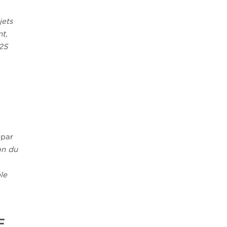
jets
nt,
R2S
 par
on du
le
E