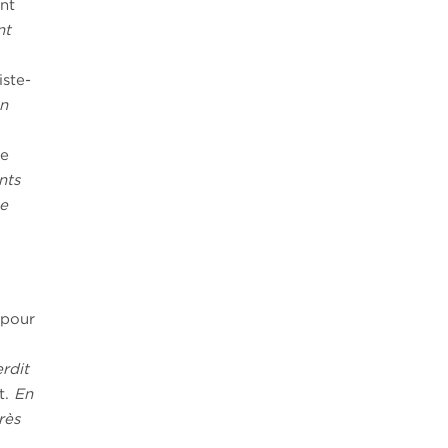
ent
nt
iste-
on
de
nts
ue
 pour
erdit
t.
En
rès