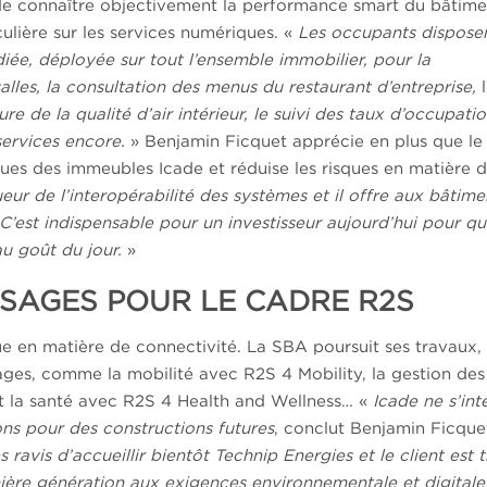
et de connaître objectivement la performance smart du bâtim
ulière sur les services numériques. «
Les occupants dispose
iée, déployée sur tout l’ensemble immobilier, pour la
salles, la consultation des menus du restaurant d’entreprise,
l
e de la qualité d’air intérieur, le suivi des taux d’occupati
services encore.
» Benjamin Ficquet apprécie en plus que le
ues des immeubles Icade et réduise les risques en matière 
eur de l’interopérabilité des systèmes et il offre aux bâtime
 C’est indispensable pour un investisseur aujourd’hui pour q
u goût du jour.
»
SAGES POUR LE CADRE R2S
ue en matière de connectivité. La SBA poursuit ses travaux,
sages, comme la mobilité avec R2S 4 Mobility, la gestion des
t la santé avec R2S 4 Health and Wellness… «
Icade ne s’int
ns pour des constructions futures
, conclut Benjamin Ficque
ravis d’accueillir bientôt Technip Energies et le client est t
ière génération aux exigences environnementale et digitale