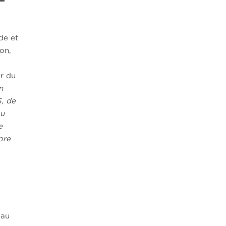
de et
on,
ur du
n
S, de
ou
e
ore
 au