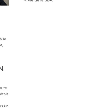
> Vie de la SBA
à la
e,
N
aute
était
as un