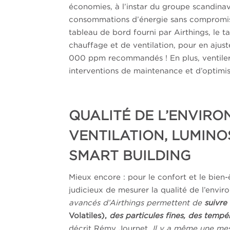
économies, à l’instar du groupe scandin
consommations d’énergie sans compromis su
tableau de bord fourni par Airthings, le 
chauffage et de ventilation, pour en ajus
000 ppm recommandés ! En plus, ventiler 
interventions de maintenance et d’optimi
QUALITÉ DE L’ENVIRO
VENTILATION, LUMINO
SMART BUILDING
Mieux encore : pour le confort et le bien-
judicieux de mesurer la qualité de l’envir
avancés d’Airthings permettent de
suivre
Volatiles),
des particules fines, des tempér
décrit Rémy Journet.
Il y a même une mesu