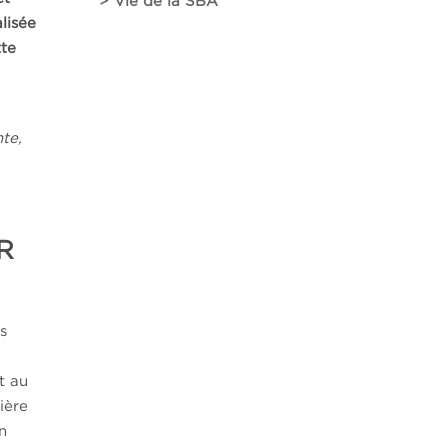
> Vie de la SBA
lisée
tte
nte,
R
s
t au
ière
n