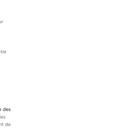
ir
tie
e des
des
nt de
s