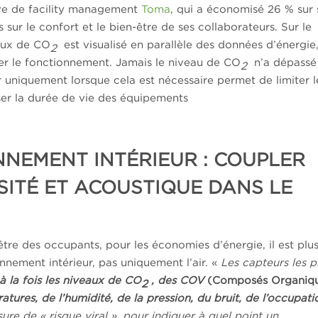
ave de facility management
Toma
, qui a économisé 26 % sur 
r le confort et le bien-être de ses collaborateurs. Sur le
taux de CO
est visualisé en parallèle des données d’énergie
2
ter le fonctionnement. Jamais le niveau de CO
n’a dépassé 
2
uniquement lorsque cela est nécessaire permet de limiter l
ser la durée de vie des équipements
NNEMENT INTÉRIEUR : COUPLER
SITÉ ET ACOUSTIQUE DANS LE
être des occupants, pour les économies d’énergie, il est plu
onnement intérieur, pas uniquement l’air. «
Les capteurs les p
 à la fois les niveaux de CO
, des COV
(Composés Organiq
2
atures, de l’humidité, de la pression, du bruit, de l’occupati
re de « risque viral », pour indiquer à quel point un