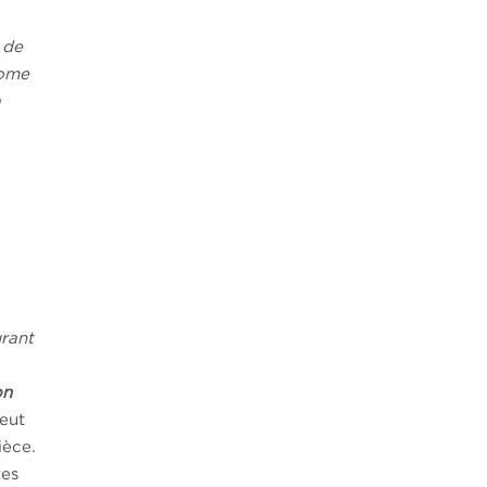
 de
rome
a
urant
on
peut
ièce.
tes