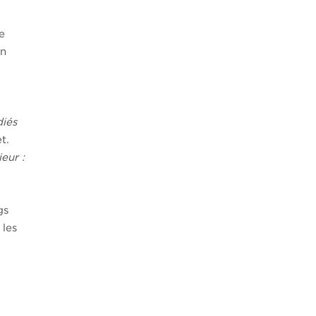
ée
on
diés
t.
eur :
gs
 les