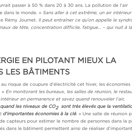
urrait passer à 50 % dans 20 à 30 ans. La pollution de l’air
ie dans le monde. «
Sans aller à cet extrême, un air intérieur
te Rémy Journet.
Il peut entraîner ce qu’on appelle le synd
aux de tête, concentration difficile, fatigue… – qui nuit à l
RGIE EN PILOTANT MIEUX LA
NS LES BÂTIMENTS
 au risque de coupure d’électricité cet hiver, les économies
. «
En monitorant les bureaux, les salles de réunion, le resta
ir intérieur en permanence et savez quand renouveler l’air,
 quand les niveaux de CO
sont très élevés que la ventilati
2
c d’importantes économies à la clé
.
» Une salle de réunion 
se de capteurs pour estimer le nombre de personnes dans la p
és dans le bâtiment permettent ainsi de réaliser d’importan