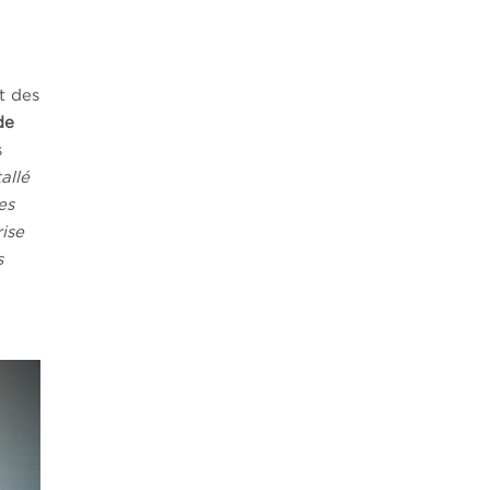
t des
de
s
allé
es
ise
s