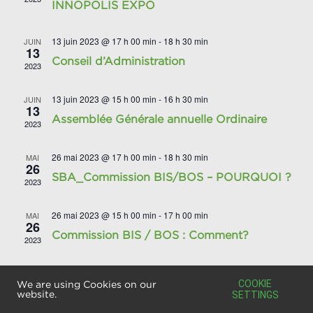
INNOPOLIS EXPO
13 juin 2023 @ 17 h 00 min
-
18 h 30 min
JUIN
13
Conseil d’Administration
2023
13 juin 2023 @ 15 h 00 min
-
16 h 30 min
JUIN
13
Assemblée Générale annuelle Ordinaire
2023
26 mai 2023 @ 17 h 00 min
-
18 h 30 min
MAI
26
SBA_Commission BIS/BOS – POURQUOI ?
2023
26 mai 2023 @ 15 h 00 min
-
17 h 00 min
MAI
26
Commission BIS / BOS : Comment?
2023
10 mai 2023 @ 9 h 00 min
-
11 mai 2023 @ 18 h 00 min
MAI
10
COOKIE
We are using Cookies on our
MIX.E Lyon
website.
SETTINGS
2023