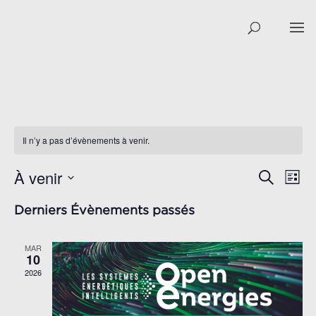
Il n’y a pas d’évènements à venir.
À venir
NAV
RECHER
Recherch
Liste
DE
ET
Sélectionnez
VUE
Derniers Évènements passés
NAVIGAT
une
ÉVÈ
date.
DE
MAR
VUES
10
ÉVÈNEM
2026