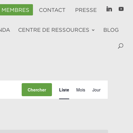
E MEMBRES
CONTACT
PRESSE
NDA
CENTRE DE RESSOURCES
BLOG
NAVIGATION
Chercher
Liste
Mois
Jour
DE
VUES
ÉVÈNEMENT