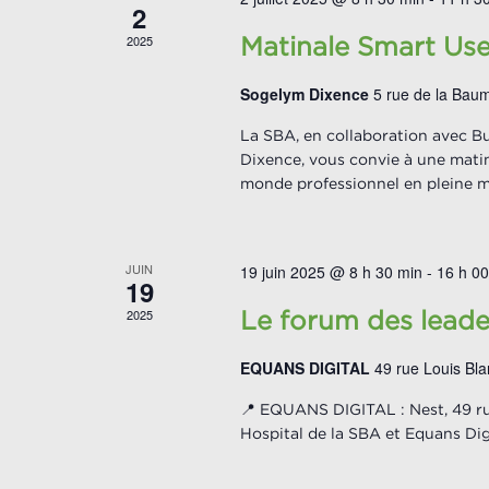
2
2025
Matinale Smart Us
Sogelym Dixence
5 rue de la Baum
La SBA, en collaboration avec B
Dixence, vous convie à une mati
monde professionnel en pleine m
JUIN
19 juin 2025 @ 8 h 30 min
-
16 h 00
19
2025
Le forum des leade
EQUANS DIGITAL
49 rue Louis Bl
📍 EQUANS DIGITAL : Nest, 49 r
Hospital de la SBA et Equans Dig