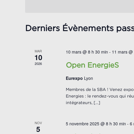
date.
clé.
ÉVÈNEMENTS
Derniers Évènements pas
MAR
10 mars @ 8 h 30 min
-
11 mars @ 
10
2026
Open EnergieS
Eurexpo
Lyon
Membres de la SBA ! Venez expos
Energies : le rendez-vous qui réu
intégrateurs, […]
NOV
5 novembre 2025 @ 8 h 30 min
-
6
5