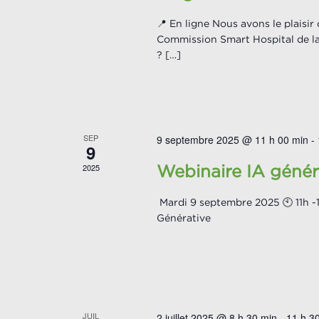
📍 En ligne Nous avons le plaisir
Commission Smart Hospital de la 
? […]
SEP
9 septembre 2025 @ 11 h 00 min
-
9
2025
Webinaire IA génér
Mardi 9 septembre 2025 🕙 11h -1
Générative
JUIL
2 juillet 2025 @ 8 h 30 min
-
11 h 3