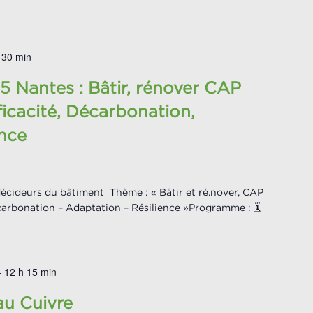
 30 min
 Nantes : Bâtir, rénover CAP
ficacité, Décarbonation,
ence
écideurs du bâtiment Thème : « Bâtir et ré.nover, CAP
écarbonation – Adaptation – Résilience »Programme : 🗓️
-
12 h 15 min
au Cuivre