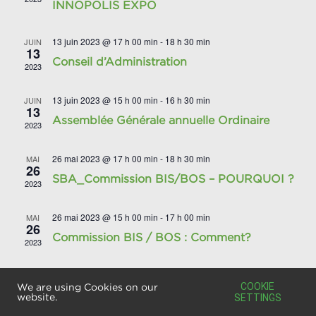
INNOPOLIS EXPO
13 juin 2023 @ 17 h 00 min
-
18 h 30 min
JUIN
13
Conseil d’Administration
2023
13 juin 2023 @ 15 h 00 min
-
16 h 30 min
JUIN
13
Assemblée Générale annuelle Ordinaire
2023
26 mai 2023 @ 17 h 00 min
-
18 h 30 min
MAI
26
SBA_Commission BIS/BOS – POURQUOI ?
2023
26 mai 2023 @ 15 h 00 min
-
17 h 00 min
MAI
26
Commission BIS / BOS : Comment?
2023
10 mai 2023 @ 9 h 00 min
-
11 mai 2023 @ 18 h 00 min
MAI
10
COOKIE
We are using Cookies on our
MIX.E Lyon
website.
SETTINGS
2023