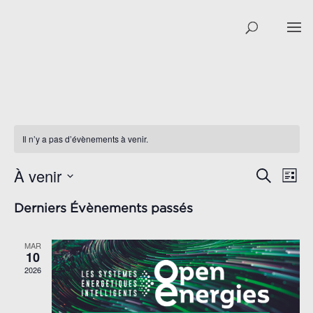
Il n’y a pas d’évènements à venir.
À venir
NAV
RECHER
Recherch
Liste
DE
ET
Sélectionnez
VUE
Derniers Évènements passés
NAVIGAT
une
ÉVÈ
date.
DE
MAR
VUES
10
ÉVÈNEM
2026